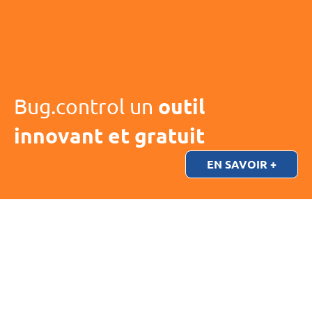
Bug.control un
outil
innovant et gratuit
EN SAVOIR +