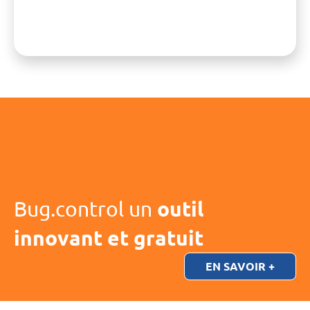
Bug.control un
outil
innovant et gratuit
EN SAVOIR +