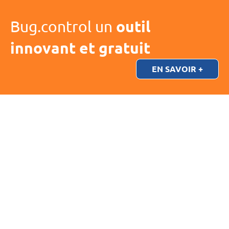
Bug.control un
outil
innovant et gratuit
EN SAVOIR +