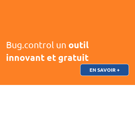
Bug.control un
outil
innovant et gratuit
EN SAVOIR +