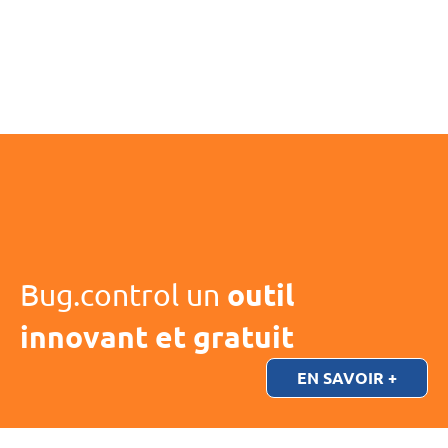
http://www.chu-limoges.fr/
Laurence ROUSSEAUD
laurence.rousseaud@chu-limoges.fr
Bug.control un
outil
innovant et gratuit
EN SAVOIR +