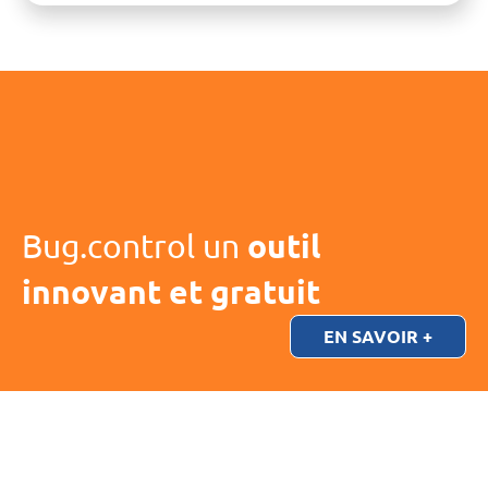
Bug.control un
outil
innovant et gratuit
EN SAVOIR +