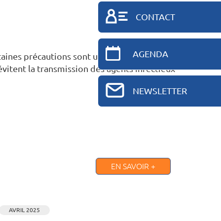
CONTACT
AGENDA
aines précautions sont universelles, ce sont
évitent la transmission des agents infectieux
NEWSLETTER
EN SAVOIR +
AVRIL 2025