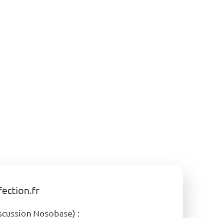
fection.fr
iscussion Nosobase) :