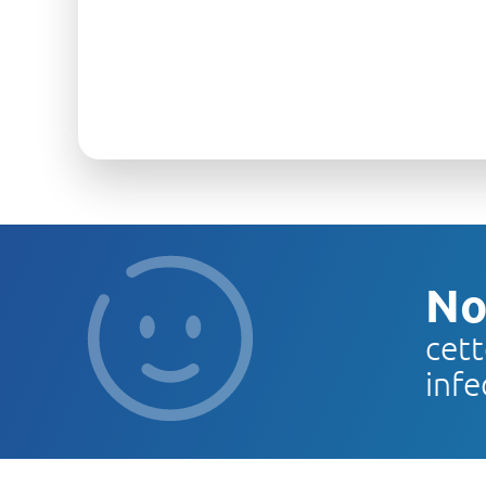
No
cett
infe