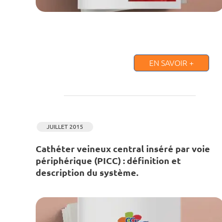
EN SAVOIR +
JUILLET 2015
Cathéter veineux central inséré par voie
périphérique (PICC) : définition et
description du système.