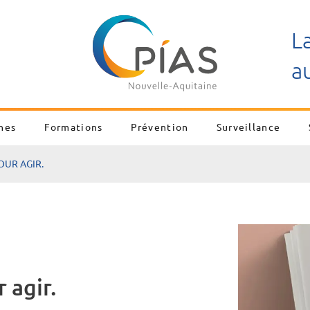
L
a
nes
Formations
Prévention
Surveillance
OUR AGIR.
 agir.