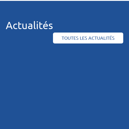
Actualités
TOUTES LES ACTUALITÉS
DAMRI : un outil
Les fiches
d’auto-
pratiques sur
évaluation du
maîtrise du
risque
risque
infectieux en
infectieux en
ESMS
ESMS de
nouveau
accessibles