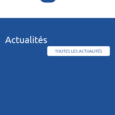
Actualités
TOUTES LES ACTUALITÉS
DAMRI : un outil
Les fiches
d’auto-
pratiques sur
évaluation du
maîtrise du
risque
risque
infectieux en
infectieux en
ESMS
ESMS de
nouveau