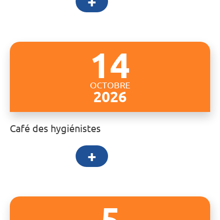
+
14
OCTOBRE
2026
Café des hygiénistes
+
5